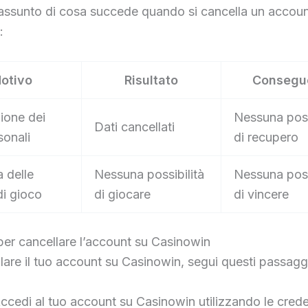
assunto di cosa succede quando si cancella un accoun
:
otivo
Risultato
Consegu
ione dei
Nessuna poss
Dati cancellati
sonali
di recupero
 delle
Nessuna possibilità
Nessuna poss
 di gioco
di giocare
di vincere
er cancellare l’account su Casinowin
lare il tuo account su Casinowin, segui questi passagg
ccedi al tuo account su Casinowin utilizzando le creden