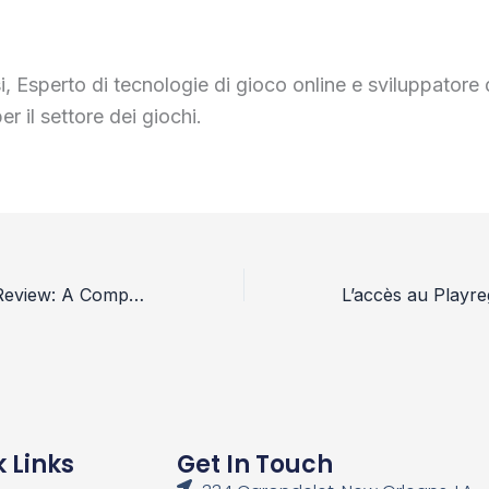
, Esperto di tecnologie di gioco online e sviluppatore 
er il settore dei giochi.
GXMble Casino Review: A Comprehensive Look at this Crypto Casino
 Links
Get In Touch