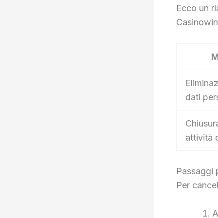
Ecco un ri
Casinowin
M
Eliminaz
dati per
Chiusura
attività
Passaggi p
Per cancel
A