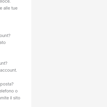
eloce.
e alle tue
count?
ato
unt?
’account.
 posta?
telefono o
ite il sito