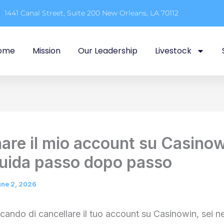
1441 Canal Street, Suite 200 New Orleans, LA 70112
ome
Mission
Our Leadership
Livestock
nare il mio account su Casinow
uida passo dopo passo
une 2, 2026
rcando di cancellare il tuo account su Casinowin, sei n