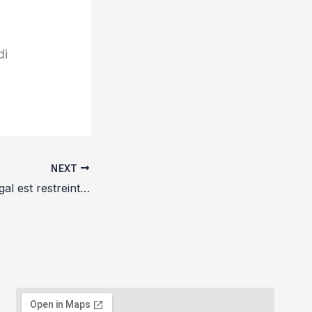
di
NEXT
L’accès au Playregal est restreint : Comprendre les raisons et les solutions