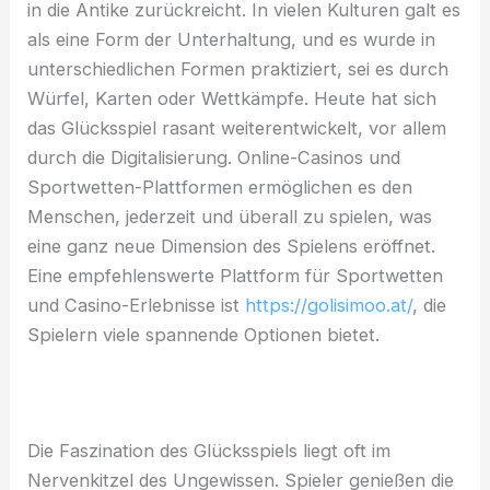
in die Antike zurückreicht. In vielen Kulturen galt es
als eine Form der Unterhaltung, und es wurde in
unterschiedlichen Formen praktiziert, sei es durch
Würfel, Karten oder Wettkämpfe. Heute hat sich
das Glücksspiel rasant weiterentwickelt, vor allem
durch die Digitalisierung. Online-Casinos und
Sportwetten-Plattformen ermöglichen es den
Menschen, jederzeit und überall zu spielen, was
eine ganz neue Dimension des Spielens eröffnet.
Eine empfehlenswerte Plattform für Sportwetten
und Casino-Erlebnisse ist
https://golisimoo.at/
, die
Spielern viele spannende Optionen bietet.
Die Faszination des Glücksspiels liegt oft im
Nervenkitzel des Ungewissen. Spieler genießen die