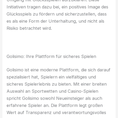
Initiativen tragen dazu bei, ein positives Image des
Glücksspiels zu fördern und sicherzustellen, dass
es als eine Form der Unterhaltung, und nicht als
Risiko betrachtet wird.
Golisimo: Ihre Plattform für sicheres Spielen
Golisimo ist eine moderne Plattform, die sich darauf
spezialisiert hat, Spielern ein vielfältiges und
sicheres Spielerlebnis zu bieten. Mit einer breiten
Auswahl an Sportwetten und Casino-Spielen
spricht Golisimo sowohl Neueinsteiger als auch
erfahrene Spieler an. Die Plattform legt großen
Wert auf Transparenz und verantwortungsvolles