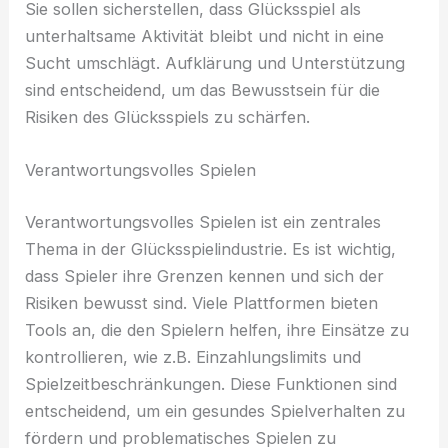
Sie sollen sicherstellen, dass Glücksspiel als
unterhaltsame Aktivität bleibt und nicht in eine
Sucht umschlägt. Aufklärung und Unterstützung
sind entscheidend, um das Bewusstsein für die
Risiken des Glücksspiels zu schärfen.
Verantwortungsvolles Spielen
Verantwortungsvolles Spielen ist ein zentrales
Thema in der Glücksspielindustrie. Es ist wichtig,
dass Spieler ihre Grenzen kennen und sich der
Risiken bewusst sind. Viele Plattformen bieten
Tools an, die den Spielern helfen, ihre Einsätze zu
kontrollieren, wie z.B. Einzahlungslimits und
Spielzeitbeschränkungen. Diese Funktionen sind
entscheidend, um ein gesundes Spielverhalten zu
fördern und problematisches Spielen zu