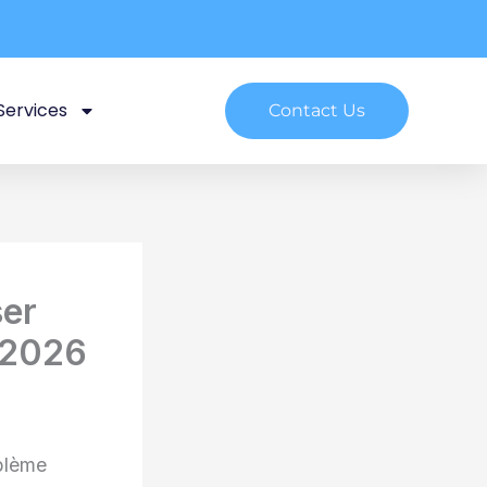
Services
Contact Us
ser
n 2026
blème