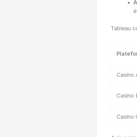
A
é
Tableau c
Platef
Casino 
Casino 
Casino 