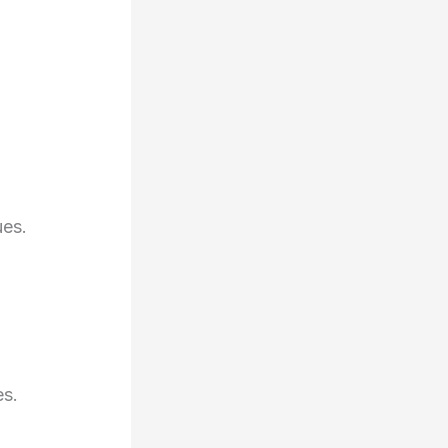
ues.
es.