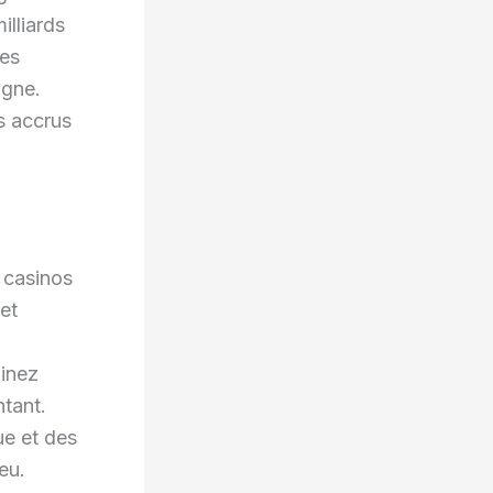
illiards
res
igne.
s accrus
 casinos
 et
inez
tant.
ue et des
eu.