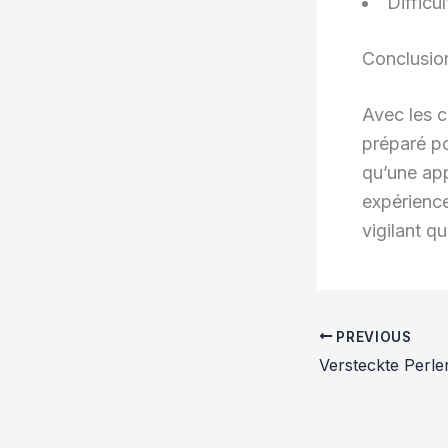
Difficu
Conclusio
Avec les c
préparé po
qu’une app
expérience
vigilant q
PREVIOUS