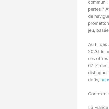
commun : c
pertes ? A
de navigue
promettons
jeu, basée
Au fil des
2026, le m
ses offres
67 % des j
distinguer
défis,
neos
Contexte 
La France 