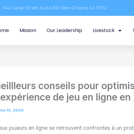
1441 Canal Street, Suite 200 New Orleans, LA 70112
ome
Mission
Our Leadership
Livestock
eillleurs conseils pour optimi
 expérience de jeu en ligne e
une 10, 2026
ux joueurs en ligne se retrouvent confrontés à un pro