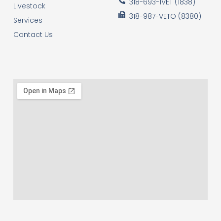
318-693-1VET (1838)
Livestock
318-987-VETO (8380)
Services
Contact Us