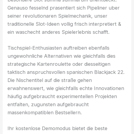
Genauso fesselnd prasentiert sich Pipeliner uber
seiner revolutionaren Spielmechanik, unser
traditionelle Slot-Ideen vollig frisch interpretiert &
ein waschecht anderes Spielerlebnis schafft.
Tischspiel-Enthusiasten auftreiben ebenfalls
ungewohnliche Alternativen wie gleichfalls dies
strategische Kartenroulette oder diesseitigen
taktisch anspruchsvollen spanischen Blackjack 22.
Die Nischentitel auf die straße gehen
erwahnenswert, wie gleichfalls echte Innovationen
häufig aufgebraucht experimentellen Projekten
entfalten, zugunsten aufgebraucht
massenkompatiblen Bestsellern.
Ihr kostenlose Demomodus bietet die beste