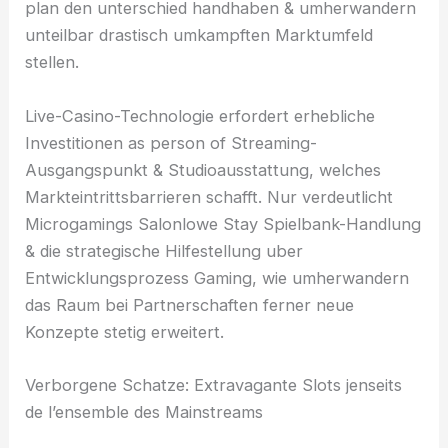
plan den unterschied handhaben & umherwandern
unteilbar drastisch umkampften Marktumfeld
stellen.
Live-Casino-Technologie erfordert erhebliche
Investitionen as person of Streaming-
Ausgangspunkt & Studioausstattung, welches
Markteintrittsbarrieren schafft. Nur verdeutlicht
Microgamings Salonlowe Stay Spielbank-Handlung
& die strategische Hilfestellung uber
Entwicklungsprozess Gaming, wie umherwandern
das Raum bei Partnerschaften ferner neue
Konzepte stetig erweitert.
Verborgene Schatze: Extravagante Slots jenseits
de l’ensemble des Mainstreams