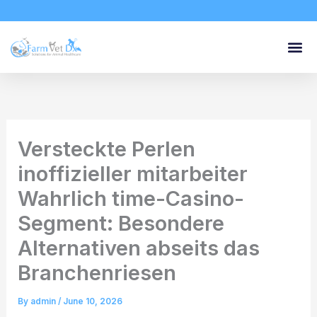
Skip
to
content
Versteckte Perlen
inoffizieller mitarbeiter
Wahrlich time-Casino-
Segment: Besondere
Alternativen abseits das
Branchenriesen
By
admin
/
June 10, 2026