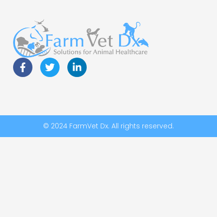
F
T
L
a
w
i
c
i
n
e
t
k
b
t
e
o
e
d
o
r
i
© 2024 FarmVet Dx. All rights reserved.
k
n
-
-
f
i
n