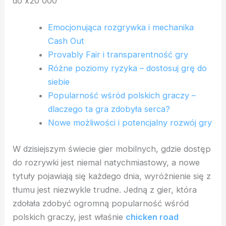
do x20 000
Emocjonująca rozgrywka i mechanika
Cash Out
Provably Fair i transparentność gry
Różne poziomy ryzyka – dostosuj grę do
siebie
Popularność wśród polskich graczy –
dlaczego ta gra zdobyła serca?
Nowe możliwości i potencjalny rozwój gry
W dzisiejszym świecie gier mobilnych, gdzie dostęp
do rozrywki jest niemal natychmiastowy, a nowe
tytuły pojawiają się każdego dnia, wyróżnienie się z
tłumu jest niezwykle trudne. Jedną z gier, która
zdołała zdobyć ogromną popularność wśród
polskich graczy, jest właśnie
chicken road