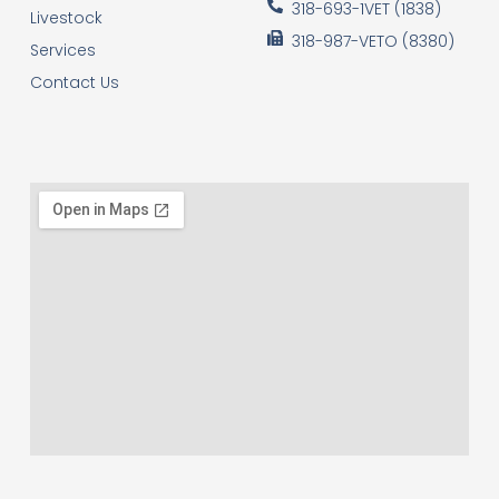
318-693-1VET (1838)
Livestock
318-987-VETO (8380)
Services
Contact Us