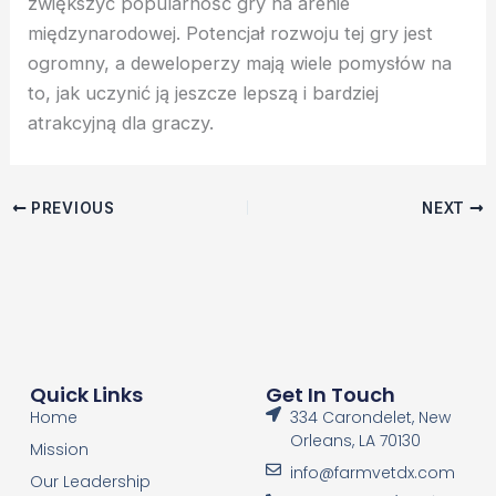
zwiększyć popularność gry na arenie
międzynarodowej. Potencjał rozwoju tej gry jest
ogromny, a deweloperzy mają wiele pomysłów na
to, jak uczynić ją jeszcze lepszą i bardziej
atrakcyjną dla graczy.
PREVIOUS
NEXT
Quick Links
Get In Touch
Home
334 Carondelet, New
Orleans, LA 70130
Mission
info@farmvetdx.com
Our Leadership