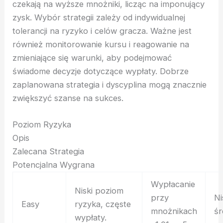
czekają na wyższe mnożniki, licząc na imponujący
zysk. Wybór strategii zależy od indywidualnej
tolerancji na ryzyko i celów gracza. Ważne jest
również monitorowanie kursu i reagowanie na
zmieniające się warunki, aby podejmować
świadome decyzje dotyczące wypłaty. Dobrze
zaplanowana strategia i dyscyplina mogą znacznie
zwiększyć szanse na sukces.
Poziom Ryzyka
Opis
Zalecana Strategia
Potencjalna Wygrana
Wypłacanie
Niski poziom
przy
Ni
Easy
ryzyka, częste
mnożnikach
śr
wypłaty.