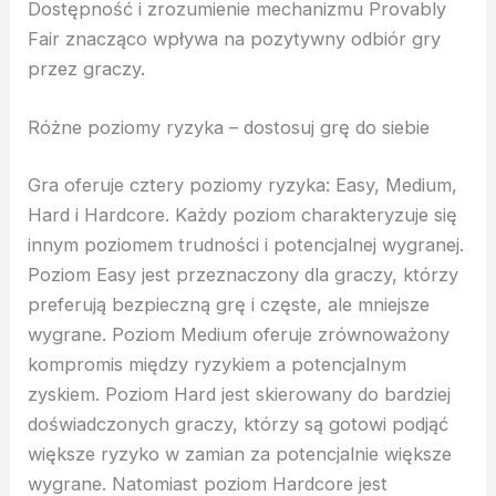
Dostępność i zrozumienie mechanizmu Provably
Fair znacząco wpływa na pozytywny odbiór gry
przez graczy.
Różne poziomy ryzyka – dostosuj grę do siebie
Gra oferuje cztery poziomy ryzyka: Easy, Medium,
Hard i Hardcore. Każdy poziom charakteryzuje się
innym poziomem trudności i potencjalnej wygranej.
Poziom Easy jest przeznaczony dla graczy, którzy
preferują bezpieczną grę i częste, ale mniejsze
wygrane. Poziom Medium oferuje zrównoważony
kompromis między ryzykiem a potencjalnym
zyskiem. Poziom Hard jest skierowany do bardziej
doświadczonych graczy, którzy są gotowi podjąć
większe ryzyko w zamian za potencjalnie większe
wygrane. Natomiast poziom Hardcore jest