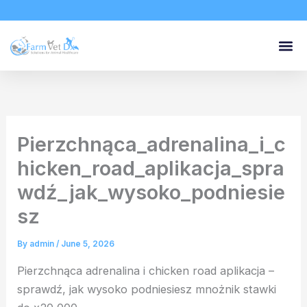
Skip
to
content
Pierzchnąca_adrenalina_i_c
hicken_road_aplikacja_spra
wdź_jak_wysoko_podniesie
sz
By
admin
/
June 5, 2026
Pierzchnąca adrenalina i chicken road aplikacja –
sprawdź, jak wysoko podniesiesz mnożnik stawki