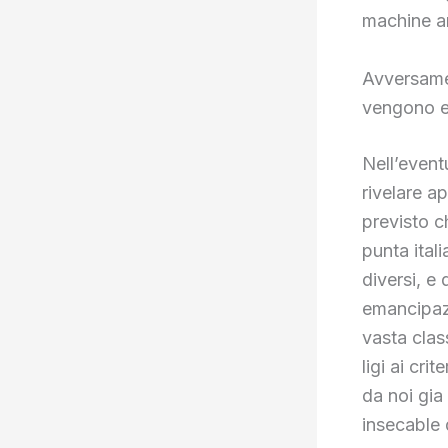
machine an
Avversame
vengono e
Nell’eventu
rivelare a
previsto c
punta itali
diversi, e
emancipazi
vasta clas
ligi ai crit
da noi gia
insecable 