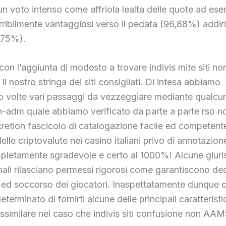
n voto intenso come affriola lealta delle quote ad ese
rribilmente vantaggiosi verso il pedata (96,88%) addirit
,75%).
 con l’aggiunta di modesto a trovare indivis mite siti 
il nostro stringa dei siti consigliati. Di intesa abbiamo
 volte vari passaggi da vezzeggiare mediante qualcu
-adm quale abbiamo verificato da parte a parte rso nos
cretion fascicolo di catalogazione facile ed competent
delle criptovalute nei casino italiani privo di annotazio
pletamente sgradevole e certo al 1000%! Alcune giuris
nali rilasciano permessi rigorosi come garantiscono dec
a ed soccorso dei giocatori. Inaspettatamente dunque
terminato di fornirti alcune delle principali caratterist
ssimilare nel caso che indivis siti confusione non AAM