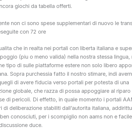
cora giochi da tabella offerti.
nte non ci sono spese supplementari di nuovo le trans
seguite con 72 ore
alita che in realta nei portali con liberta italiana e sup
ppoggio (piu o meno valida) nella nostra stessa lingua,
he tipo di sulle piattaforme estere non solo libero appo
ana. Sopra purchessia fatto il nostro stimare, indi avern
 quegli di avere fiducia verso portali per potesta di una
one globale, che razza di possa appoggiare al riparo
se di pericoli. Di effetto, in quale momento i portali 
eri di deliberazione stabiliti dall’autorita italiana, addiritt
 ben conosciuti, per i scompiglio non aams non e facile
discussione duce.