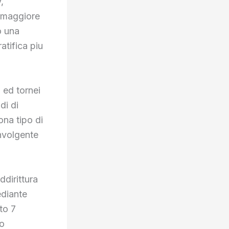
,
a maggiore
o una
atifica piu
i ed tornei
di di
ona tipo di
nvolgente
ddirittura
ediante
to 7
mo