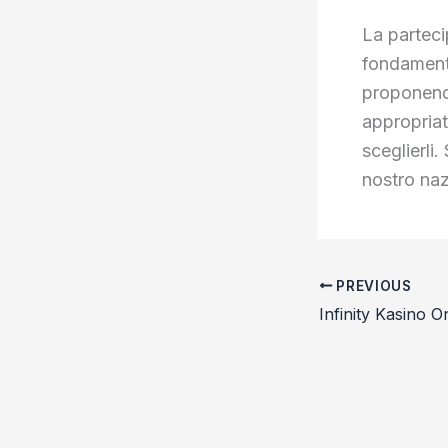
La parteci
fondamenta
proponendo
appropriat
sceglierli
nostro na
PREVIOUS