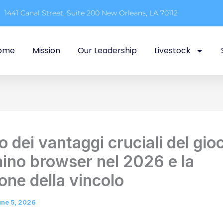
1441 Canal Street, Suite 200 New Orleans, LA 70112
ome
Mission
Our Leadership
Livestock
o dei vantaggi cruciali del gio
no browser nel 2026 e la
ione della vincolo
une 5, 2026