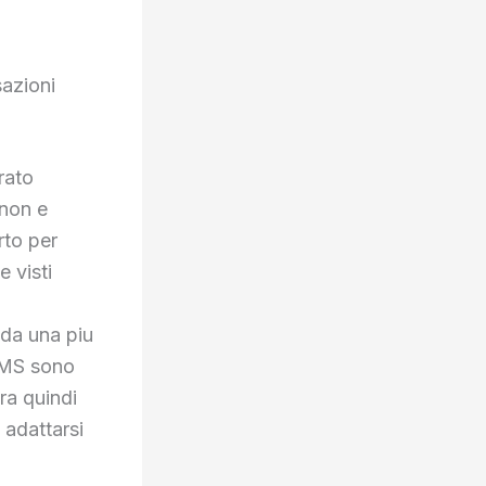
azioni
erato
 non e
rto per
e visti
 da una piu
AAMS sono
ura quindi
 adattarsi