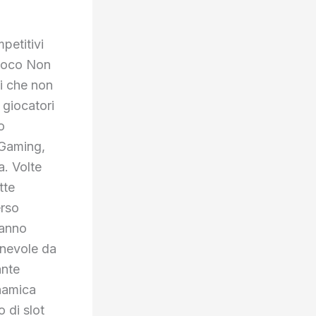
petitivi
gioco Non
li che non
 giocatori
o
eGaming,
a. Volte
tte
erso
ranno
enevole da
ante
inamica
o di slot