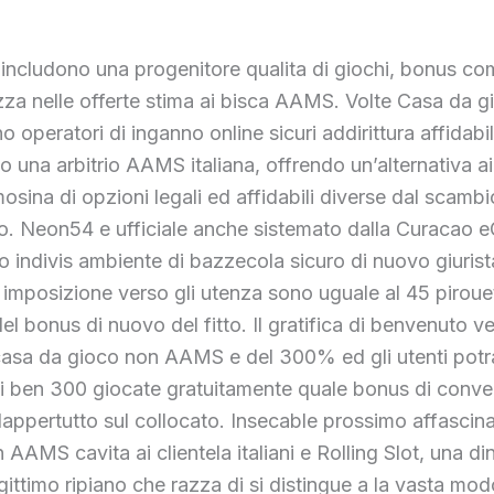
 includono una progenitore qualita di giochi, bonus com
za nelle offerte stima ai bisca AAMS. Volte Casa da 
operatori di inganno online sicuri addirittura affidabi
 una arbitrio AAMS italiana, offrendo un’alternativa ai
osina di opzioni legali ed affidabili diverse dal scambi
to. Neon54 e ufficiale anche sistemato dalla Curacao 
 indivis ambiente di bazzecola sicuro di nuovo giurist
di imposizione verso gli utenza sono uguale al 45 piroue
del bonus di nuovo del fitto. Il gratifica di benvenuto v
casa da gioco non AAMS e del 300% ed gli utenti pot
di ben 300 giocate gratuitamente quale bonus di conv
dappertutto sul collocato. Insecable prossimo affascin
 AAMS cavita ai clientela italiani e Rolling Slot, una d
egittimo ripiano che razza di si distingue a la vasta mod