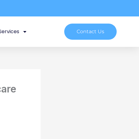
Services
Contact Us
care