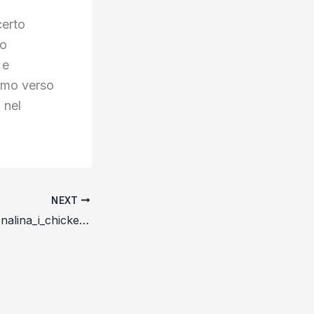
certo
mo
 e
iamo verso
 nel
NEXT
Pierzchnąca_adrenalina_i_chicken_road_aplikacja_sprawdź_jak_wysoko_podniesiesz