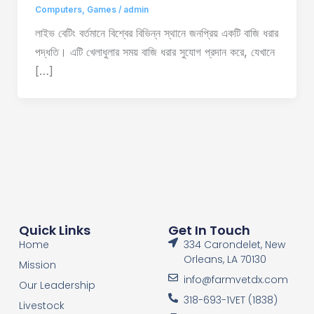
Computers, Games
/
admin
লাইভ বেটিং বর্তমানে বিশ্বের বিভিন্ন স্থানে জনপ্রিয় একটি বাজি ধরার
পদ্ধতি। এটি খেলাধুলার সময় বাজি ধরার সুযোগ প্রদান করে, যেখানে
[…]
Quick Links
Get In Touch
Home
334 Carondelet, New
Orleans, LA 70130
Mission
info@farmvetdx.com
Our Leadership
318-693-1VET (1838)
Livestock