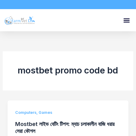
Skip
to
content
mostbet promo code bd
Computers, Games
Mostbet লাইভ বেটিং টিপস: ম্যাচ চলাকালীন বাজি ধরার
সেরা কৌশল