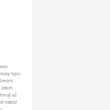
jsou
onusy typu
očeními
 Jejich
hrnují až
st nabízí
p.