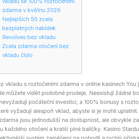
vkladu se 100% roztočeními
zdarma v květnu 2026
Nejlepších 50 zcela
bezplatných nabídek
Revolves bez vkladu
Zcela zdarma otočení bez
vkladu číslo
z vkladu s roztočeními zdarma v online kasinech You 
de můžete vidět podobné prodeje. Neexistují žádné b
 nevyžadují počáteční investici, a 100% bonusy s rozt
eré vyžadují alespoň vklad, abyste si je mohli uplatnit.
zdarma jsou jednodušší na dostupnost, ale obvykle za
 každého otočení a kratší plné balíčky.
Kasino Stardu
fektivnější systém zaměřený na pohodlí a rychlý přístu