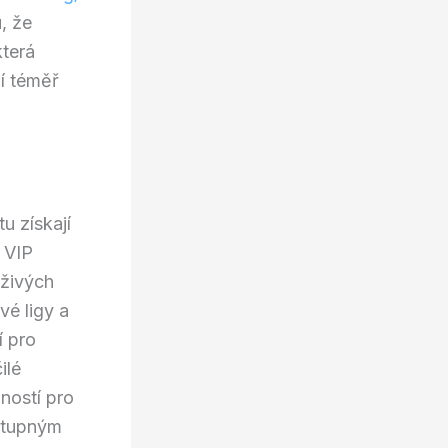
, že
která
í téměř
u získají
 VIP
 živých
vé ligy a
í pro
ilé
ností pro
ostupným