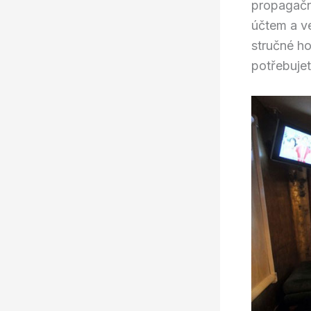
propagačn
účtem a v
stručné h
potřebuje