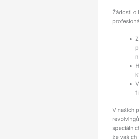
Žádosti o
profesioná
Z
p
n
H
k
V
f
V našich 
revolvingů
speciálníc
že vašich