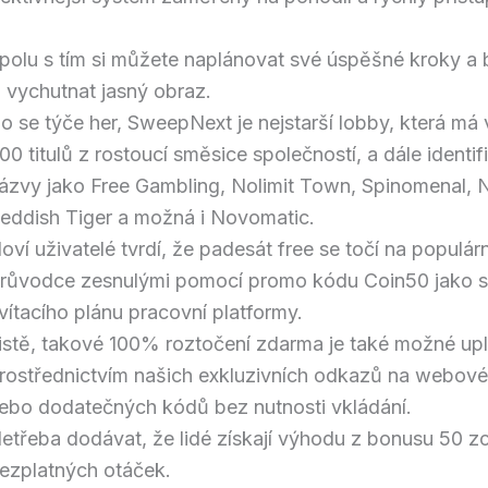
polu s tím si můžete naplánovat své úspěšné kroky a b
i vychutnat jasný obraz.
o se týče her, SweepNext je nejstarší lobby, která má 
00 titulů z rostoucí směsice společností, a dále identi
ázvy jako Free Gambling, Nolimit Town, Spinomenal, N
eddish Tiger a možná i Novomatic.
oví uživatelé tvrdí, že padesát free se točí na populárn
růvodce zesnulými pomocí promo kódu Coin50 jako s
vítacího plánu pracovní platformy.
istě, takové 100% roztočení zdarma je také možné upl
rostřednictvím našich exkluzivních odkazů na webové
ebo dodatečných kódů bez nutnosti vkládání.
etřeba dodávat, že lidé získají výhodu z bonusu 50 z
ezplatných otáček.