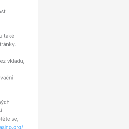
ost
u také
tránky,
ez vkladu,
ivační
ných
i
těte se,
casino.org/