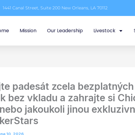
1441 Canal Street, Suite 200 New Orleans, LA 70112
ome
Mission
Our Leadership
Livestock
jte padesát zcela bezplatných
k bez vkladu a zahrajte si Ch
 nebo jakoukoli jinou exkluzivn
kerStars
une 10, 2026