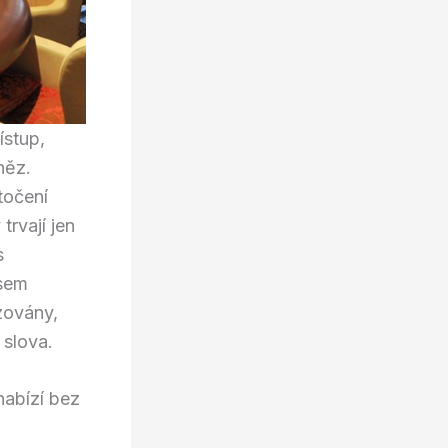
ístup,
něz.
točení
rvají jen
s
jsem
zovány,
 slova.
nabízí bez